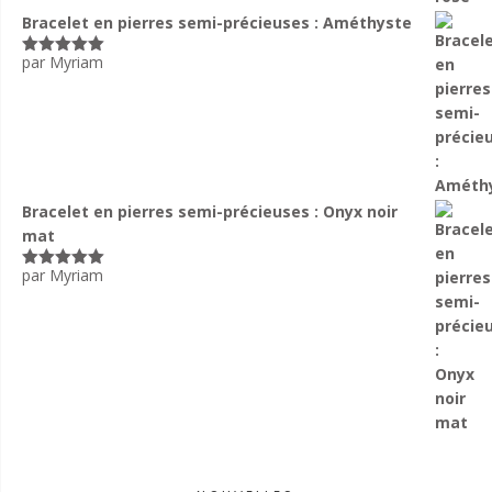
Bracelet en pierres semi-précieuses : Améthyste
par Myriam
Note
5
sur
5
Bracelet en pierres semi-précieuses : Onyx noir
mat
par Myriam
Note
5
sur
5