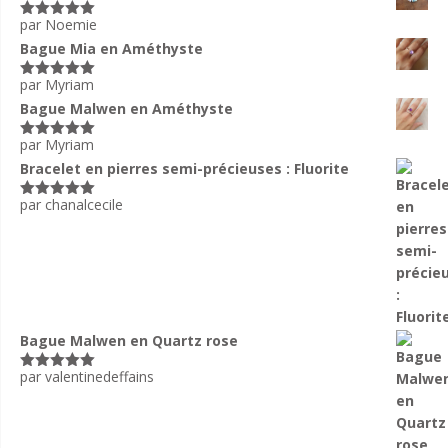
par Noemie
Note
5
sur
5
Bague Mia en Améthyste
par Myriam
Note
5
sur
5
Bague Malwen en Améthyste
par Myriam
Note
5
sur
5
Bracelet en pierres semi-précieuses : Fluorite
par chanalcecile
Note
5
sur
5
Bague Malwen en Quartz rose
par valentinedeffains
Note
5
sur
5