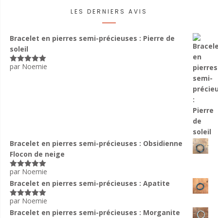
LES DERNIERS AVIS
Bracelet en pierres semi-précieuses : Pierre de
soleil
par Noemie
Note
5
sur
5
Bracelet en pierres semi-précieuses : Obsidienne
Flocon de neige
par Noemie
Note
5
sur
5
Bracelet en pierres semi-précieuses : Apatite
par Noemie
Note
5
sur
5
Bracelet en pierres semi-précieuses : Morganite