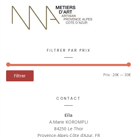
FILTRER PAR PRIX
Prix
Prix
Prix :
20€
—
30€
Filtrer
min
ma
CONTACT
Eïla
A.Marie KOROMPLI
84250 Le Thor
Provence-Alpes-Côte d’Azur, FR