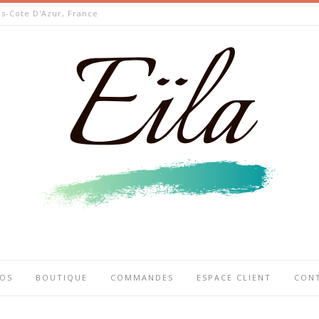
s-Cote D'Azur, France
POS
BOUTIQUE
COMMANDES
ESPACE CLIENT
CON