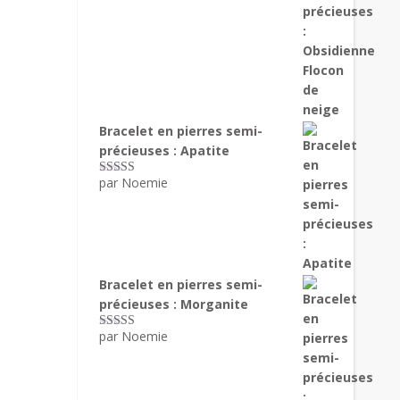
Bracelet en pierres semi-
précieuses : Apatite
par Noemie
Note
5
sur 5
Bracelet en pierres semi-
précieuses : Morganite
par Noemie
Note
5
sur 5