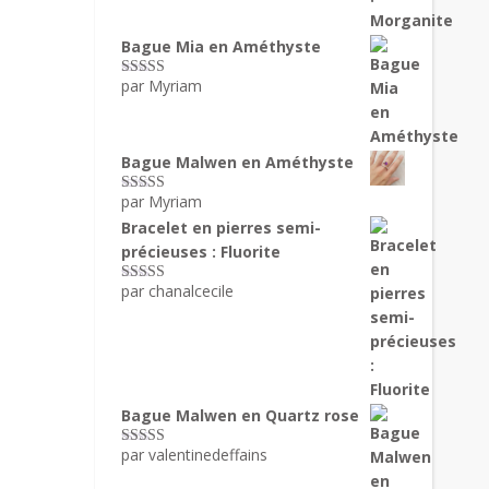
Bague Mia en Améthyste
par Myriam
Note
5
sur 5
Bague Malwen en Améthyste
par Myriam
Note
5
sur 5
Bracelet en pierres semi-
précieuses : Fluorite
par chanalcecile
Note
5
sur 5
Bague Malwen en Quartz rose
par valentinedeffains
Note
5
sur 5