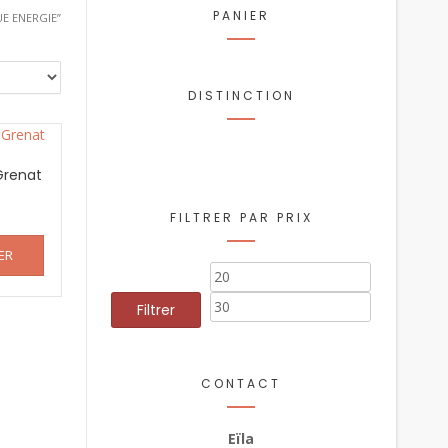
PANIER
UE ENERGIE”
DISTINCTION
Grenat
FILTRER PAR PRIX
ER
Prix
Prix
min
max
Filtrer
CONTACT
Eïla