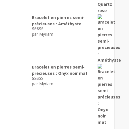
Bracelet en pierres semi-
précieuses : Améthyste
par Myriam
Note
5
sur 5
Bracelet en pierres semi-
précieuses : Onyx noir mat
par Myriam
Note
5
sur 5