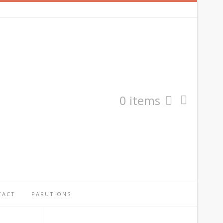
0 items
TACT
PARUTIONS