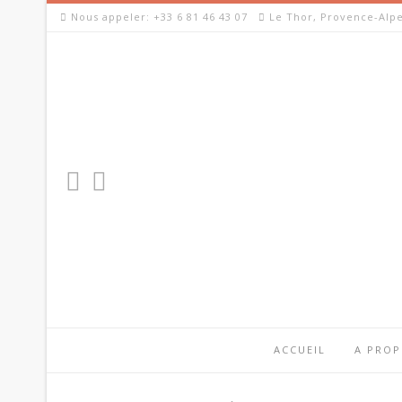
Skip
Nous appeler: +33 6 81 46 43 07
Le Thor, Provence-Alpe
to
content
ACCUEIL
A PRO