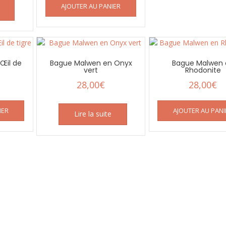
AJOUTER AU PANIER
Œil de
Bague Malwen en Onyx
Bague Malwen 
vert
Rhodonite
28,00
€
28,00
€
IER
AJOUTER AU PANI
Lire la suite