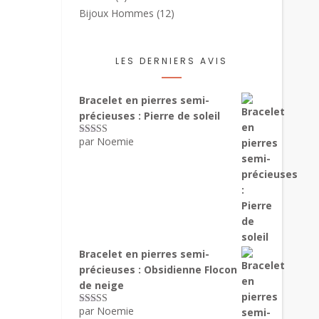
Bijoux Hommes
(12)
LES DERNIERS AVIS
Bracelet en pierres semi-
précieuses : Pierre de soleil
par Noemie
Note
5
sur 5
Bracelet en pierres semi-
précieuses : Obsidienne Flocon
de neige
par Noemie
Note
5
sur 5