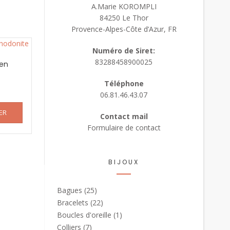
A.Marie KOROMPLI
84250 Le Thor
Provence-Alpes-Côte d’Azur, FR
Numéro de Siret:
83288458900025
en
Téléphone
06.81.46.43.07
ER
Contact mail
Formulaire de contact
BIJOUX
Bagues
(25)
Bracelets
(22)
Boucles d'oreille
(1)
Colliers
(7)