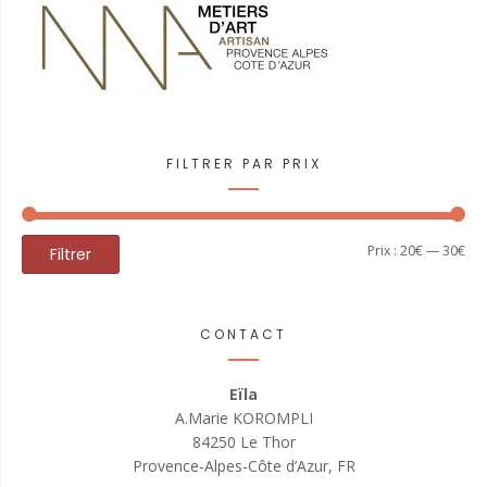
FILTRER PAR PRIX
Prix
Prix
Prix :
20€
—
30€
Filtrer
min
ma
CONTACT
Eïla
A.Marie KOROMPLI
84250 Le Thor
Provence-Alpes-Côte d’Azur, FR