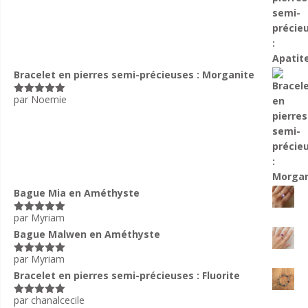
Bracelet en pierres semi-précieuses : Morganite
par Noemie
Note
5
sur
5
Bague Mia en Améthyste
par Myriam
Note
5
sur
5
Bague Malwen en Améthyste
par Myriam
Note
5
sur
5
Bracelet en pierres semi-précieuses : Fluorite
par chanalcecile
Note
5
sur