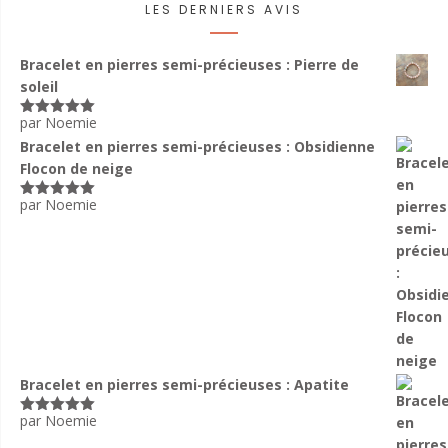
LES DERNIERS AVIS
Bracelet en pierres semi-précieuses : Pierre de
soleil
par Noemie
Note
5
sur
5
Bracelet en pierres semi-précieuses : Obsidienne
Flocon de neige
par Noemie
Note
5
sur
5
Bracelet en pierres semi-précieuses : Apatite
par Noemie
Note
5
sur
5