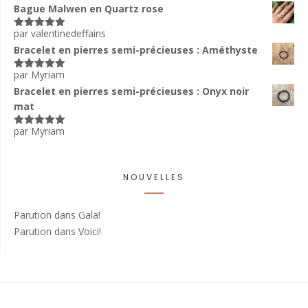
5
Bague Malwen en Quartz rose
par valentinedeffains
Note
5
sur
5
Bracelet en pierres semi-précieuses : Améthyste
par Myriam
Note
5
sur
5
Bracelet en pierres semi-précieuses : Onyx noir
mat
par Myriam
Note
5
sur
5
NOUVELLES
Parution dans Gala!
Parution dans Voici!