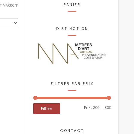
PANIER
ET MARRON”
DISTINCTION
FILTRER PAR PRIX
Prix
Prix
Prix :
20€
—
30€
Filtrer
min
max
CONTACT