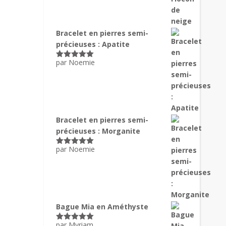
Bracelet en pierres semi-
précieuses : Apatite
par Noemie
Note
5
sur
5
Bracelet en pierres semi-
précieuses : Morganite
par Noemie
Note
5
sur
5
Bague Mia en Améthyste
par Myriam