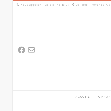
Skip
Nous appeler: +33 6 81 46 43 07
Le Thor, Provence-Alp
to
content
ACCUEIL
A PRO