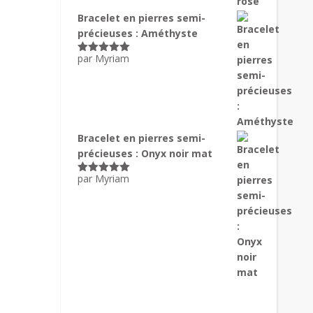
Bracelet en pierres semi-
précieuses : Améthyste
par Myriam
Note
5
sur
5
Bracelet en pierres semi-
précieuses : Onyx noir mat
par Myriam
Note
5
sur
5