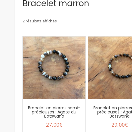
Bracelet marron
2 résultats affichés
Bracelet en pierres semi-
Bracelet en pierre
précieuses : Agate du
précieuses : Aga
Botswana
Botswana
27,00
€
29,00
€