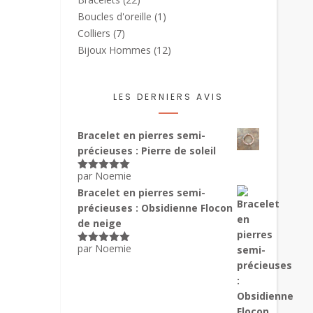
Boucles d'oreille
(1)
Colliers
(7)
Bijoux Hommes
(12)
LES DERNIERS AVIS
Bracelet en pierres semi-
précieuses : Pierre de soleil
par Noemie
Note
5
sur
5
Bracelet en pierres semi-
précieuses : Obsidienne Flocon
de neige
par Noemie
Note
5
sur
5