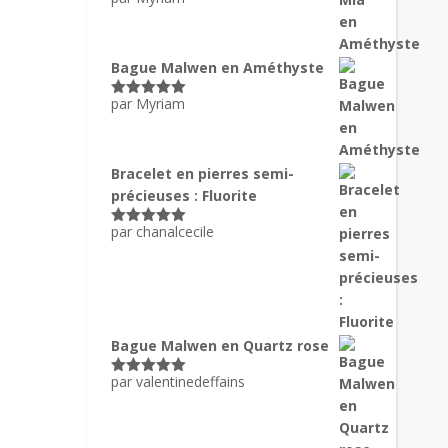
Note
5
sur
5
Bague Malwen en Améthyste
par Myriam
Note
5
sur
5
Bracelet en pierres semi-
précieuses : Fluorite
par chanalcecile
Note
5
sur
5
Bague Malwen en Quartz rose
par valentinedeffains
Note
5
sur
5