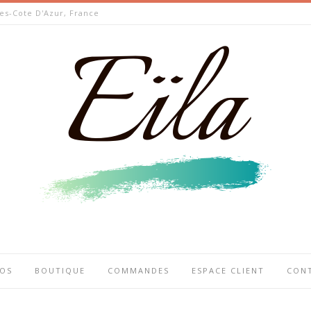
es-Cote D'Azur, France
POS
BOUTIQUE
COMMANDES
ESPACE CLIENT
CON